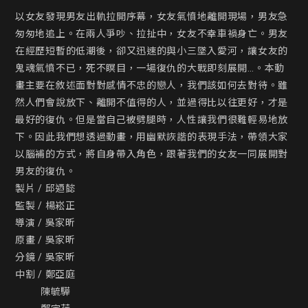
以女友發現男友出軌拉開序幕，女友氣憤地離開現場，男友急
匆匆地追上。在兩人爭吵、拉扯中，女友不幸車禍身亡。男友
在經歷短暫的低潮後，卻又迅速的與小三墜入愛河，讓女友的
鬼魂氣憤不已，死不瞑目，一場復仇的大戰即刻展開…。本動
畫主要在敘述面對對感情不忠的戀人，我們該如何去對待。雖
然人們會說放下、離開不值得的人，並過得比以往更好，才是
最好的復仇。但是當自己被劈腿時，人性讓我們很難輕易地放
下。因此我們想透過動畫，用幽默詼諧的表現手法，帶領大家
以腦補的方式，將自身帶入角色，跟著我們的女友一同展開對
男友的復仇。

製片 / 邱迺懿

監製 / 楊崧正

導演 / 吳家昕

原畫 / 吳家昕

分鏡 / 吳家昕

中割 / 鄭亞庭

          陳毓驊
