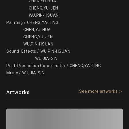
                     CHEN,YU-HUA

                     CHENG,YU-JEN

                     WU,PIN-HSUAN

Painting / CHENG,YA-TING

                CHEN,YU-HUA

                CHENG,YU-JEN

                WU,PIN-HSUAN

Sound  Effects / WU,PIN-HSUAN

                           WU,JIA-SIN

Post-Production Co-ordinator / CHENG,YA-TING

See more artworks
Artworks