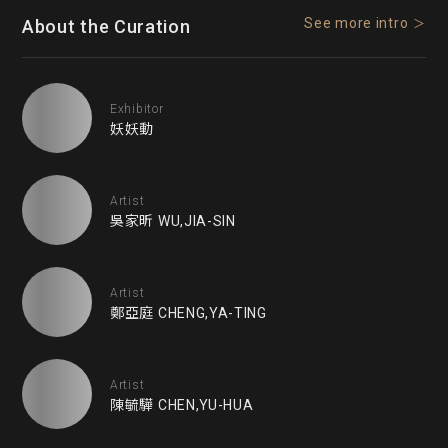
See more intro
About the Curation
Exhibitor
妖妖動
Artist
吳家昕 WU,JIA-SIN
Artist
鄭亞庭 CHENG,YA-TING
Artist
陳毓驊 CHEN,YU-HUA