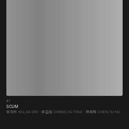
#1
#1
SCUM
SC
吳家昕 WU,JIA-SIN、鄭亞庭 CHENG,YA-TING、陳毓驊 CHEN,YU-HUA、鄭宇荏 CHENG,YU-JEN、吳品萱 WU,PIN-HSUAN