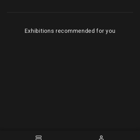
Exhibitions recommended for you
BEST
Vincent Siew: A Retrospective Exhibition
Ti
嘉義市立博物館
Che