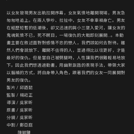
以女友發現男友出軌拉開序幕，女友氣憤地離開現場，男友急
匆匆地追上。在兩人爭吵、拉扯中，女友不幸車禍身亡。男友
在經歷短暫的低潮後，卻又迅速的與小三墜入愛河，讓女友的
鬼魂氣憤不已，死不瞑目，一場復仇的大戰即刻展開…。本動
畫主要在敘述面對對感情不忠的戀人，我們該如何去對待。雖
然人們會說放下、離開不值得的人，並過得比以往更好，才是
最好的復仇。但是當自己被劈腿時，人性讓我們很難輕易地放
下。因此我們想透過動畫，用幽默詼諧的表現手法，帶領大家
以腦補的方式，將自身帶入角色，跟著我們的女友一同展開對
男友的復仇。

製片 / 邱迺懿

監製 / 楊崧正

導演 / 吳家昕

原畫 / 吳家昕

分鏡 / 吳家昕

中割 / 鄭亞庭

          陳毓驊
