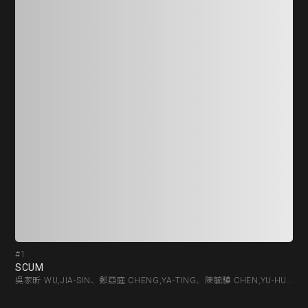
#1
#1
SCUM
SC
吳家昕 WU,JIA-SIN、鄭亞庭 CHENG,YA-TING、陳毓驊 CHEN,YU-HUA、鄭宇荏 CHENG,YU-JEN、吳品萱 WU,PIN-HSUAN