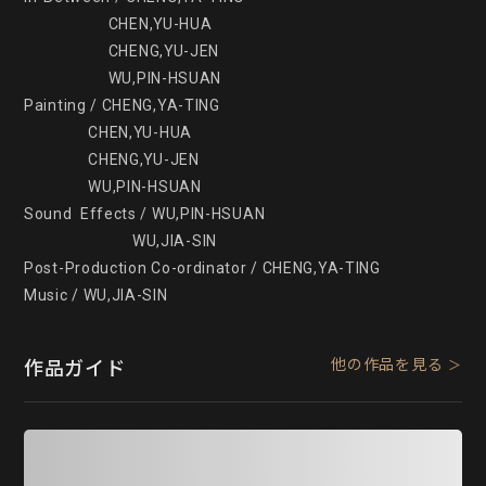
                     CHEN,YU-HUA

                     CHENG,YU-JEN

                     WU,PIN-HSUAN

Painting / CHENG,YA-TING

                CHEN,YU-HUA

                CHENG,YU-JEN

                WU,PIN-HSUAN

Sound  Effects / WU,PIN-HSUAN

                           WU,JIA-SIN

Post-Production Co-ordinator / CHENG,YA-TING

他の作品を見る
作品ガイド