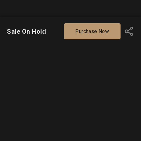
Sale On Hold
Purchase Now
Exhibitions
Personal