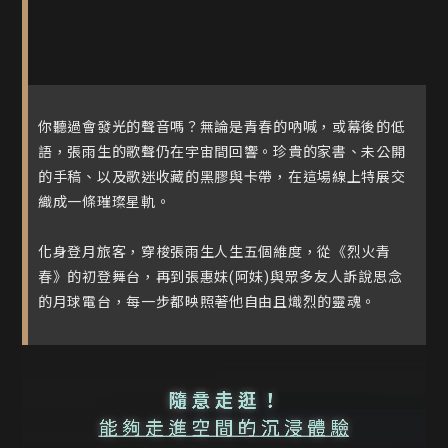
你聽過會發光的聲音嗎？無論是青春的吶喊，或幕後的低
語，張雨生的歌聲仍在宇宙間回響。珍貴的家書、未公開
的手稿、以及歌迷收藏的黑膠與卡帶，在這場線上特展交
織成一條璀璨星軌。
化身登月旅客，穿梭張雨生人生五個維度，從《烈火青
春》的初登舞台，再到張惠妹(阿妹)與眾多友人訴說思念
的月球電台，每一步都映照著他自由且熾烈的靈魂。