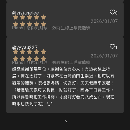
@vivianelee
0
2026/01/07
Plans | 想你到月球｜張雨生線上導覽體驗
@yyyau227
1
2026/01/07
Plans | 想你到月球｜張雨生線上導覽體驗
超級感謝策展單位，感謝各位有心人！有這次線上特
展，實在太好了，好讓不在台灣的雨生樂迷，也可以有
觀展的體驗。祝福張媽媽一切安好，天天健康平安喔！
（若體驗天數可以稍長一點就好了，因為平日要工作，
所以要暫時把工作排開，才能好好看完八成左右，現在
時限也快到了呢）^_^