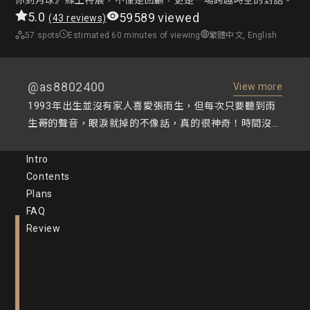
你到月球》線上特展，不僅是回顧，更是一場跨越時空的對話。
5.0
59589 viewed
(43 reviews)
57 spots
Estimated 60 minutes of viewing
繁體中文, English
@as8802400
View more
1993年出生並沒有家人喜愛張雨生，但每次只要聽到雨
生哥的聲音，眼淚就掉的不像話，真的很神奇！時間沒有
掩埋掉雨生哥的作品，反而越磨越亮讓我有了心動的感覺
❤️我真的好喜歡好喜歡這次展覽的設計，當時在實體展那
Intro
天我還因為看太慢整個錯過了月球電台後悔不已😭看到
Contents
線上展覽的消息非常驚喜，買好的第一時間衝進去月球電
Plans
台好好的聽了一遍，現在我打算聽第二遍了，依然很幸
FAQ
福！ 謝謝每一位展覽的相關人員，因為有你們讓我能夠
Review
體驗到這麼棒的展覽🤩 卡帶的設計到現在我依然覺得非
常的酷👍