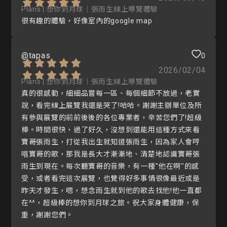
Plans | 想你到月球｜張雨生線上導覽體驗
很有趣的體驗，好像室內的google map
@tapas
0
2026/02/04
Plans | 想你到月球｜張雨生線上導覽體驗
真的很感動，細細品嘗每一區、每個細節不放過，老實
說，看完線上展覽我還是哭了!哈哈。謝謝主辦單位及所
有參與展覽的前前後後的各位專業者，辛苦您們了!超級
棒。時間很快，過了好久，沒想到還能用這種方式來看
寶哥張雨生，打從我出生就知道張雨生，因為家人會哼
唱寶哥的歌，那我是長大才漸漸地、清楚地認識寶哥張
雨生到現在。每次聽寶哥的音樂，有一種''他在啊''的感
受，或者看完這次展覽，也覺得好多事情很像最近或是
昨天才發生，嗯，想念雨生就到他的歌去找他!他一直都
在^^，超級棒的想你到月球之旅。祝大家身體健康，保
重，謝謝您們。