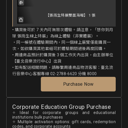
【張雨生特展雙面海報】 1 張
• 購買後可於 7 天內可無限次體驗。請注意，「想你到月
球 張雨生線上特展」為線上體驗（非實體展）。

・同一帳號在體驗期間內，同一個線上展覽僅能購買一
次，如欲購買其他套組可於體驗期間過後再度回購。

• 周邊商品預計於購買後 3 個工作天內出貨，由主辦單位
【臺北音樂流行中心】出貨

• 如有配送相關問題，請聯繫周邊商品物流客服：臺北流
行音樂中心客服專線 02-2788-6620 分機 8000
Purchase Now
Corporate Education Group Purchase
✧ Ideal for corporate groups and educational
institutions bulk purchases
✧ Multiple activation options: gift cards, redemption
codes, and corporate accounts