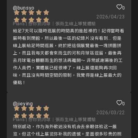
@bunsyo
0
2026/04/23
Plans | 想你到月球｜張雨生線上導覽體驗
給足7天可以隨時逛展的時間真的是超棒的！記得當時看
展時看到閉館，所以最後一區的紀錄片沒有看到... 但是
線上展給足時間逛展，終於把這個展覽最後一塊拼圖拼
上，而且我每天都會來雨生的河和月球區逗留，最後再
去月球電台聽聽雨生的想法再離開～ 非常感謝幕後的工
作人員們，實體展已經很棒了，線上展還能夠再次回
味，而且沒有時間空間的限制，我覺得是線上展最大的
優點！
@jieying
0
2026/03/22
Plans | 想你到月球｜張雨生線上導覽體驗
特别感动，作为海外歌迷没有机会去亲眼体验这一展
览，但这个线上展览弥补我的遗憾。里面很多珍贵的照