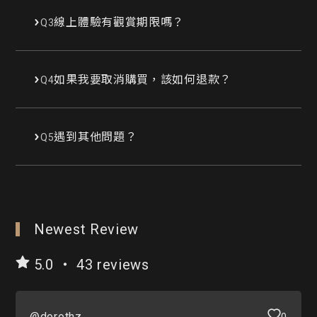
線上體驗有觀賞期限嗎？
Q3
如果我要取消購買，該如何退款？
Q4
遇到其他問題？
Q5
Newest Review
5.0 ・ 43 reviews
@dorothz
0