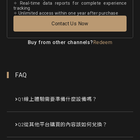
✧ Real-time data reports for complete experience
tracking
✧ Unlimited access within one year after purchase
Contact Us Now
Buy from other channels?
Redeem
FAQ
線上體驗需要準備什麼設備嗎？
Q1
從其他平台購買的內容該如何兌換？
Q2