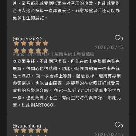
片、录音都能感受到张雨生对音乐的热爱，也能感受到
台湾人这么多年一直都很爱他。非常希望以后还可以办
更多雨生的展览。
@karenzie22
0
2026/03/15
Plans | 想你到月球｜張雨生線上導覽體驗
身為雨生迷，不能到現場看，但能在線上完整聽完看完
展覽，很開心也很感動，想起小時候買的第一張卡帶就
是七匹狼。 第一次看線上導覽，體驗很棒！能夠有專業
帶領講述，也能自由探索，能靜靜的在夜晚好好感受展
覽裡的音樂與介紹。 彷彿一起到了月球感受雨生的世界
一樣，也更認識了雨生。有雨生的時代真美好！ 謝謝北
流，也謝謝ARTOGO!
@yujianhung
0
2026/03/15