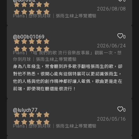
2026/08/08
Plans | 想你到月球｜張雨生線上導覽體驗
@b00b01069
0
2026/06/24
Plans | 「唱 我們的歌 流行音樂故事展」觀展一次・想
你到月球｜張雨生線上導覽體驗
身為八年級生，常會聽到許多歌手翻唱張雨生的歌，卻
對他不熟悉。很開心能有這個特展可以更認識張雨生，
他的人格與他的創作精神都好讓人敬佩，歌曲更是走在
前端，即便現在聽還是很流行！
@luluch77
0
2026/05/16
Plans | 想你到月球｜張雨生線上導覽體驗