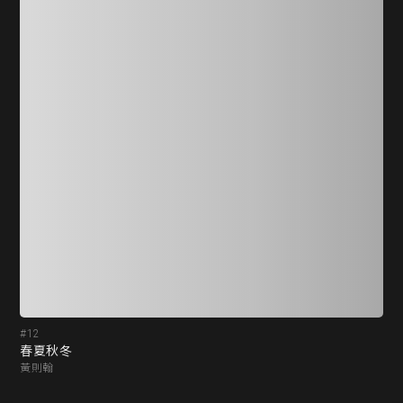
#12
#1
春夏秋冬
A 
黃則翰
李