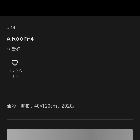
#14
A Room-4
李爰妤
コレクシ
ョン
油彩、畫布，40×120cm，2020。