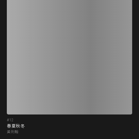
#12
#1
春夏秋冬
A 
黃則翰
李