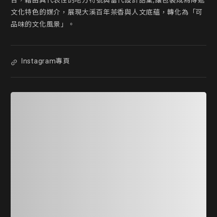
合，藉由具代表性的地方符號與當代設計語彙,讓包裝成為傳遞
文化特色的媒介，展現大溪百年茶香與人文底蘊，轉化為「可
品味的文化風景」。
Instagram專頁