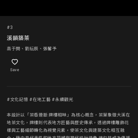
#3
溪韻築茶
高于閔、劉紜辰、張馨予
Save
#文化記憶 #在地工藝 #永續觀光

本設計以「茶香連脈·牌樓相映」為核心概念，茶葉象徵大溪在
地茶文化，牌樓則代表地方匠藝與歷史傳承，透過牌樓雕飾花
樣與工藝細節轉化為視覺元素，使茶文化與建築文化相互融