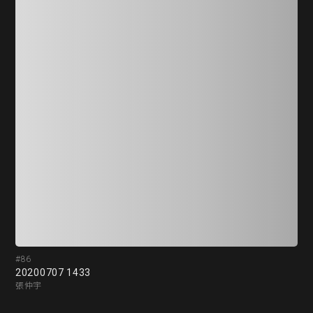
#86
#8
20200707 1433
空間
張仲宇
洪