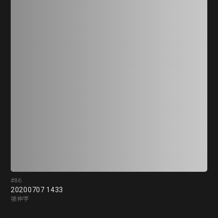
#86
#8
20200707 1433
空間
張仲宇
洪