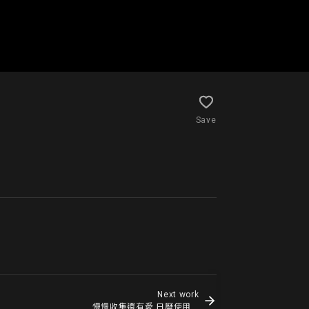
Save
Next work
慢慢收集還有愛 日曆使用法