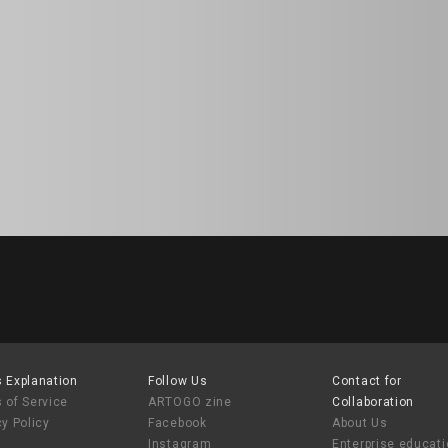
 Explanation
Follow Us
Contact for
 of Service
ARTOGO zine
Collaboration
cy Policy
Facebook
About Us
Instagram
Enterprise educat