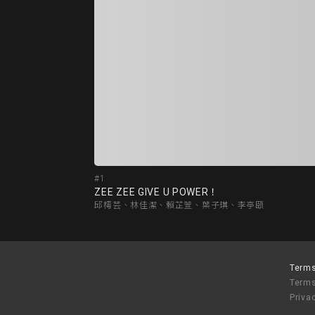
#1
ZEE ZEE GIVE U POWER！
邱樗芸、林佳潔、賴芷萱、葉子琪、李亭頤
Terms
Terms
Priva