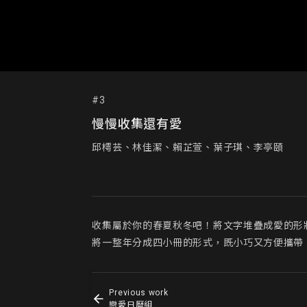
#3
慢慢收集還有愛
邱樗芸、林佳潔、賴芷萱、葉子琪、李亭頤
收集屬於你的春夏秋冬吧！將文字堆疊成愛的形狀
將一整年分成四小冊的形式，既小巧又方便攜帶。
Previous work
戀愛日曆組