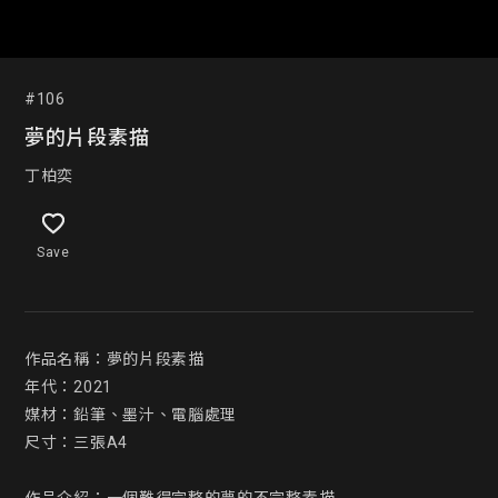
#106
夢的片段素描
丁柏奕
Save
作品名稱：夢的片段素描

年代：2021

媒材：鉛筆、墨汁、電腦處理

尺寸：三張A4
