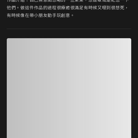
作品介紹：自己無意間忽略的一些東東，想致敬或是紀念一下
他們。做這件作品的過程很療癒很滿足有時候又噁到很想死，
有時候像在帶小朋友動手玩創意。