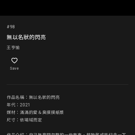
#98
無以名狀的閃亮
王亨愉
Save
作品名稱：無以名狀的閃亮

年代：2021

媒材：滿滿的愛＆臭摸摸紙漿

尺寸：依場域而定
