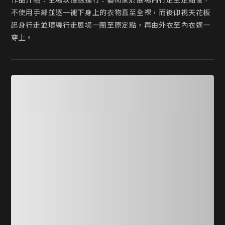
作品介紹：全場以慢速進行：藝術家於展場內行走至定點後，
不使用手部並逐一褪下身上的衣物直至全裸，而後仰視天花板
起身行走並環繞行走展場一圈至原定點，再由外衣至內衣逐一
穿上。