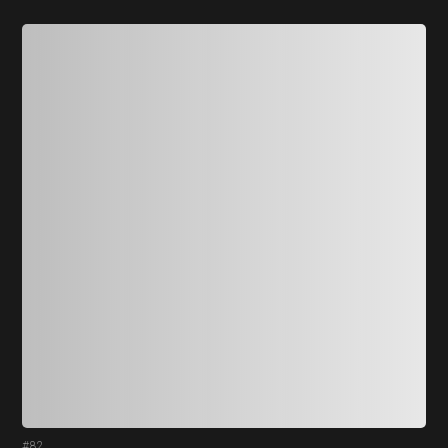
#82
#8