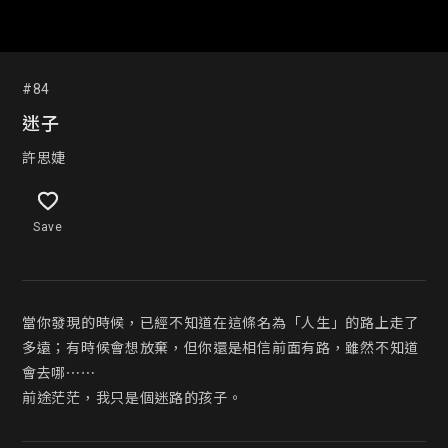
#84
迷子
許思婕
Save
當你發現的時候，已經不知道在這條名為「人生」的路上走了
多遠；有時候會想放棄，但你還是相信前面有路，雖然不知道
會去哪⋯⋯
