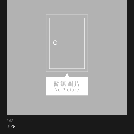
#63
#6
消夜
我
-
-