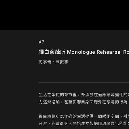
#7
獨白演練所 Monologue Rehearsal R
何亭儀、歐振宇
生活在繁忙的都市裡，外漂族在適應環境變化的
力逐漸增加，甚至影響自身回應外在環境的行為
獨白演練所為忙碌的生活提供一個緩衝空間，引
練習，期望從個人開始建立起適應環境變化的能