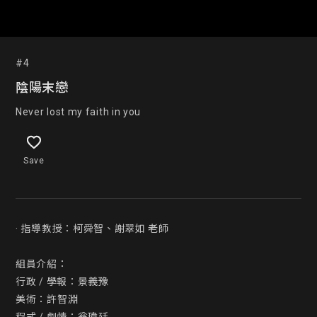
#4
陰陽末戀
Never lost my faith in you
Save
· 指導教授：柯舜智、謝翠如 老師

組員介紹：

行政 / 學報：景義豫

美術：許智淵
