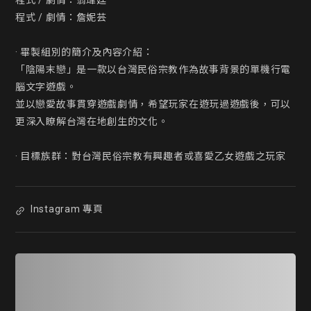
程式 / 劇情：翁瑋廷

程式 / 劇情：詹妮芸

· 畢製組別的簡介及內容介紹：

「陰陽末戀」是一款以台灣民俗宗教作為故事背景的單機行電
腦文字遊戲。

並以戀愛故事貫穿遊戲劇情，希望玩家在遊玩過遊戲後，可以
更深入瞭解台灣在地創生的文化。

· 目標族群：對台灣民俗宗教有興趣者或喜愛乙女遊戲之玩家
Instagram 專頁