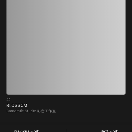
#2
#3
BLOSSOM
Kar
Camomile Studio 影音工作室
一
Previous work
Next work