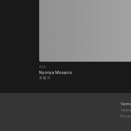
#35
Nyonya Mosaico
鄭馨萍
Terms
Terms
Priva