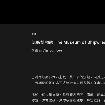
#8
沈船博物館 The Museum of Shipwre
李霽倫 Chi, Lun Lee
台灣海峽擁有世界上數一數二多的沉船，因其是
二戰期間的沉船非正式統計有五百多艘，並集中在
沈船中的大量文物，具有非凡的考古價值，能成
複雜、滿布暗礁、洋流多變視線差，導致維護、