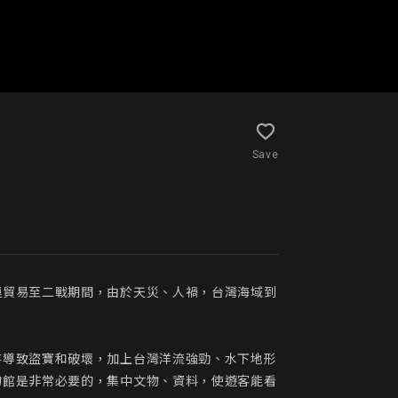
Save
運貿易至二戰期間，由於天災、人禍，台灣海域到
存導致盜寶和破壞，加上台灣洋流強勁、水下地形
物館是非常必要的，集中文物、資料，使遊客能看