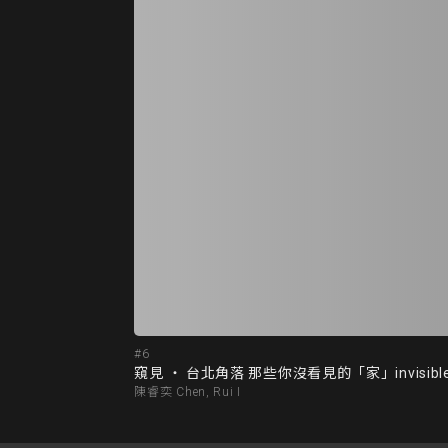
#6
窺見 ‧ 台北角落 那些你沒看見的「家」invisible h
陳睿奕 Chen, Rui I