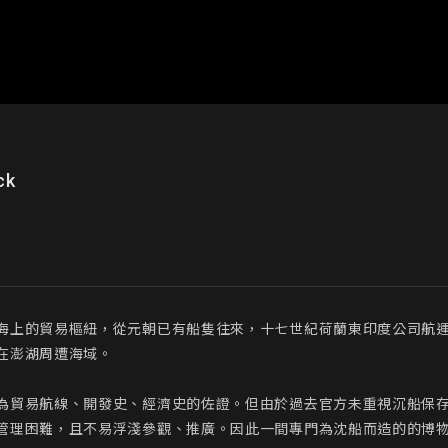
ck
海上的貿易樞紐，從元朝已有船隻往來，十七世紀荷蘭東印度公司航
澎湖周遭海域。

為貿易航線、開發史、經濟史的佐證。但由於過去官方未重視沉船保
管理困難，且不易浮淺參觀、推廣。因此一間專門為沈船而造的的博