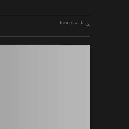
No next work
-