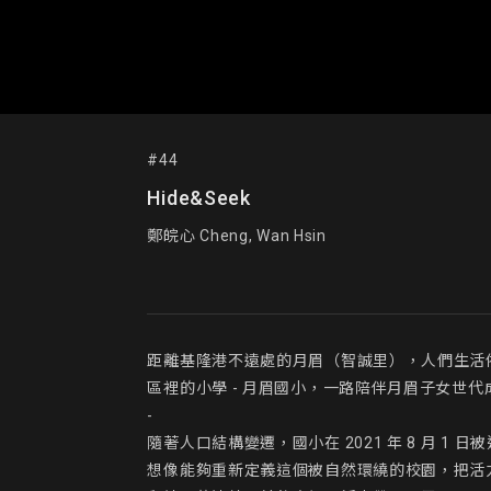
#44
Hide&Seek
鄭皖心 Cheng, Wan Hsin
距離基隆港不遠處的月眉（智誠里），人們生活
區裡的小學 - 月眉國小，一路陪伴月眉子女世代成
-

隨著人口結構變遷，國小在 2021 年 8 月
想像能夠重新定義這個被自然環繞的校園，把活