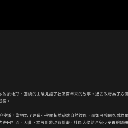
依附於地形、圍繞的山陵見證了社區百年來的故事。過去政府為了方
長。

 1 日被迫停辦。當初為了建造小學開拓並破壞自然紋理，而如今校園卻
力帶回社區。因此，本設計將現有計畫 - 社區大學結合兒少安置的議