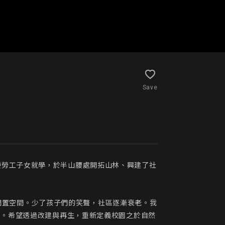
Save
便勞工子女就學，於半山腰處開拓山林、興建了社
成為閒置空間。少了孩子們的笑聲，社區逐漸衰老。我
題。希望透過改建與再生，重新定義校園之於自然