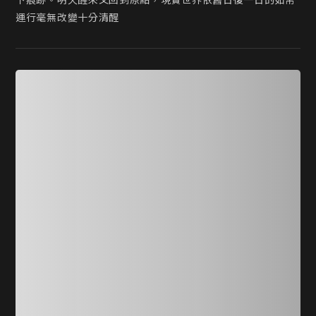
下痕跡。明天醒來又回到原點，現實世界依舊日復一日的如常
運行毫無改變十分清醒