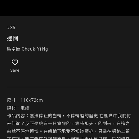
#35
迷惘
吳卓怡 Cheuk-Yi Ng
Save
尺寸：116x72cm

媒材：電繪

作品內容：無法停止的齒輪，不停輪迴的歷史 在亂世中我們何
去何從？反正夢終有一日會醒的，等待那天，的到來，在這之
前就不停地懊惱。在齒輪下承受不知道壓迫，只能在網絡上留