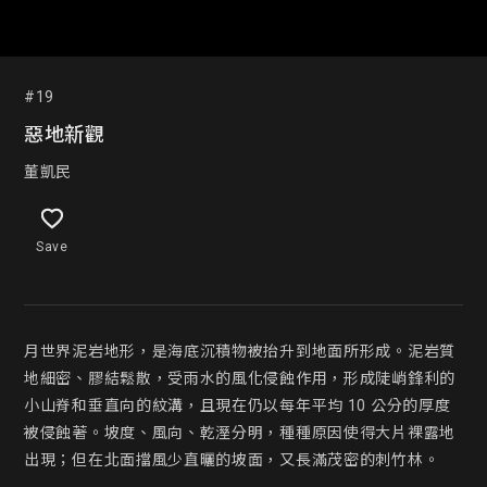
#19
惡地新觀
董凱民
Save
月世界泥岩地形，是海底沉積物被抬升到地面所形成。泥岩質
地細密、膠結鬆散，受雨水的風化侵蝕作用，形成陡峭鋒利的
小山脊和垂直向的紋溝，且現在仍以每年平均 10 公分的厚度
被侵蝕著。坡度、風向、乾溼分明，種種原因使得大片裸露地
出現；但在北面擋風少直曬的坡面，又長滿茂密的刺竹林。
