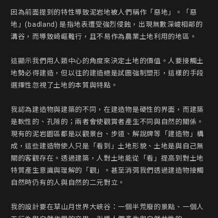
因為前面提到的特性導致泥岩地被人們稱作「惡地」。「惡
地」(badland) 是指地表遭受強烈侵蝕，出現無數深峻相鄰的
溝谷，而導致崎嶇難行，且不易作為農業土地利用的地區。

這顯示我們用人類中心的角度來決定土地的價值。人要接觸土
地勢必得建造，但以往的建造總是試圖強制塑形，這樣的手段
選擇性忽視了土地的本質與特點。

我認為建造物與建築的不同，在建造物是硬性的界面，而建築
是軟性的、孔隙的；兩者會使觀賞者產生不同與自然的關係。
現有的泥岩園區都是以觀景台、步道、解說牌等「建造物」構
成，這些建造物使人只是「看到」土地形貌、土地是與自己無
關的客觀存在。透過建築，人對土地能從「看」提高到對土地
特質產生意識與理解的「觀」。甚至消弭我們透過建造物接觸
自然時仍有的人與自然的二元對立。

我的設計要在草山月世界大峽谷：一個半荒廢的景點、一個人