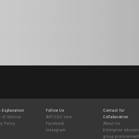
 Explanation
Follow Us
Contact for
 of Service
ARTOGO zine
Collaboration
cy Policy
Facebook
About Us
Instagram
Enterprise educat
group procuremen