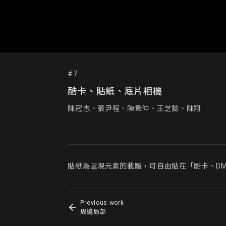
#7
酷卡、貼紙、底片相機
陳冠志、張尹程、陳韋仲、王芝懿、陳翔
貼紙為呈現元素的載體，可自由貼在「酷卡、D
Previous work
周邊局部