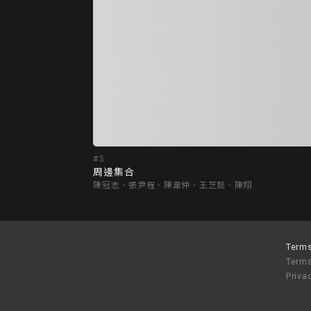
#3
周邊集合
陳冠志、張尹程、陳韋仲、王芝懿、陳翔
Terms
Terms
Priva