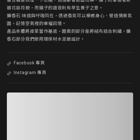
層含義是梳理一下愁緒，煩惱都會迎面而解。鏡子則象徵著新
娘花容月貌，而鏡子的諧音則有早生貴子之意。

擴香石:味道與呼吸同在，透過香氛可以療癒身心、營造情景氛
圍，記憶空氣裡的幸福回憶。

產品本體將皮革當作基底，圖案的部分是將絨布結合刺繡，擴
Facebook 專頁
Instagram 專頁