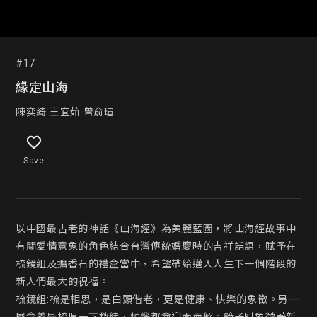
#17
緣定山海
陳奕綺 王宜茹 曾俞瑄
Save
以中國最古老的神話《山海經》為美麗藍圖，將山海經故事中
有關愛情意象的角色結合台灣傳統婚慶時的吉祥話語，賦予在
梳鏡組及擴香石的禮盒當中，希望帶給邁入人生下一個階段的
新人們最大的祝福。

梳鏡組:梳是相思，是白頭偕老，更是健康、快樂的象徵。另一