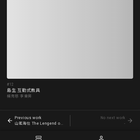
#12
#1
島生 互動式教具
ST
楊育慈 李東昇
陳
Previous work
No next work
山茗海仕 The Lengend of Tea
-