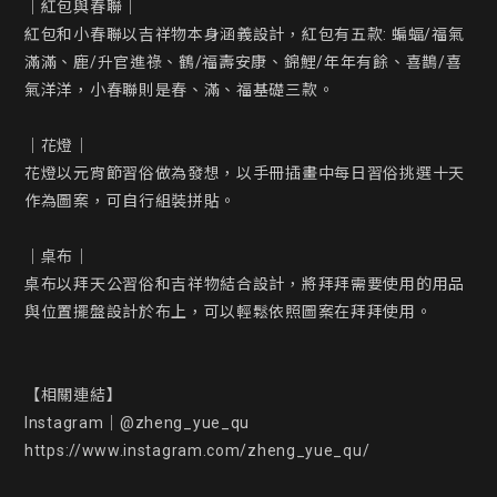
｜紅包與春聯｜

紅包和小春聯以吉祥物本身涵義設計，紅包有五款: 蝙蝠/福氣
滿滿、鹿/升官進祿、鶴/福壽安康、錦鯉/年年有餘、喜鵲/喜
氣洋洋，小春聯則是春、滿、福基礎三款。

｜花燈｜

花燈以元宵節習俗做為發想，以手冊插畫中每日習俗挑選十天
作為圖案，可自行組裝拼貼。

｜桌布｜

桌布以拜天公習俗和吉祥物結合設計，將拜拜需要使用的用品
與位置擺盤設計於布上，可以輕鬆依照圖案在拜拜使用。

【相關連結】

Instagram｜@zheng_yue_qu

https://www.instagram.com/zheng_yue_qu/
