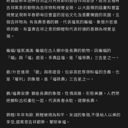
將農暦新年送神日到正月元宵節的習俗作為發想，結合五種有
吉祥寓意的動物為吉祥物和視覺呈現，以大面積的插畫和豐富
視覺呈現新年春節每日豐富的習俗文化及喜慶團圓的氛圍。五
個吉祥物為: 有長壽意義的鶴、代表福氣的蝙蝠、象徵升官進
祿的鹿、有富貴吉祥之意的錦鯉和代表好運的喜鵲為視覺呈
現。

蝙蝠/福氣滿滿: 蝙蝠在古人眼中是長壽的動物，因蝙蝠的
「蝠」與「福」諧音，多壽且福，是「福祿壽」三吉星之一。

鹿/升官進祿: 「鹿」與祿諧音，包容高官厚祿和福的含義，也
是「權利」的象徵，是「福祿壽」三吉星之一。

鶴/福壽安康: 鶴是長壽的象徵，性情高雅，形態美麗。人們常
把鶴和古松畫在一起，代表青春永駐、健康長壽。

錦鯉/年年有餘: 錦鯉被視為和平、友誼的象徵,不僅給人以美的
享受,還寓意吉祥歡樂、繁榮幸福。
