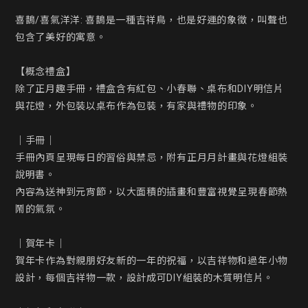
喜鵲/喜氣洋洋: 喜鵲是一種吉祥鳥，也是好運的象徵，叫聲也
包含了美好的寓意。

【概念禮盒】

除了正月趣手冊，禮盒含有紅包、小春聯、桌布和DIY明信片
與花燈，外包裝以桌布作為包裝，有家與禮物的印象。

｜手冊｜

手冊內頁呈現每日的習俗與禁忌，附有正月月計畫與花燈組裝
說明書。

內容為送神到元宵節，以大面積的插畫和豐富視覺呈現春節熱
鬧的氣氛。

｜賀年卡｜

賀年卡作為對親朋好友新的一年的祝福，以吉祥物和過年小物
設計，每個吉祥物一款，設計成可DIY組裝的木質明信片。
