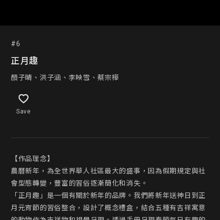
#6
正月趣
顏子晴、洪子涵、李映雪、蔡宗樺
Save
【作品理念】

農曆新年，為全世界華人社區最大的盛事，因為假期規定與社
會型態轉變，豐富的習俗逐漸簡化和消失。

「正月趣」是一個有關於新年的品牌。我們將新年送神日到正
月元宵節的習俗整合，設計了概念禮盒，結合五種有吉祥寓意