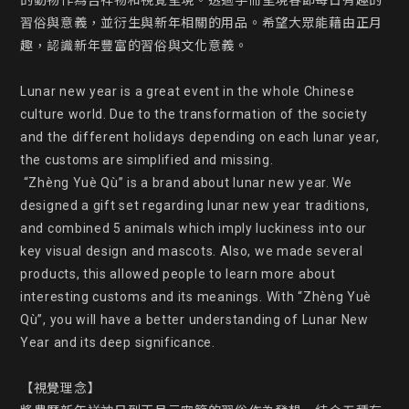
的動物作為吉祥物和視覺呈現。透過手冊呈現春節每日有趣的
習俗與意義，並衍生與新年相關的用品。希望大眾能藉由正月
趣，認識新年豐富的習俗與文化意義。

Lunar new year is a great event in the whole Chinese 
culture world. Due to the transformation of the society 
and the different holidays depending on each lunar year, 
the customs are simplified and missing.

 “Zhèng Yuè Qù” is a brand about lunar new year. We 
designed a gift set regarding lunar new year traditions, 
and combined 5 animals which imply luckiness into our 
key visual design and mascots. Also, we made several 
products, this allowed people to learn more about 
interesting customs and its meanings. With “Zhèng Yuè 
Qù”, you will have a better understanding of Lunar New 
Year and its deep significance.

【視覺理念】
