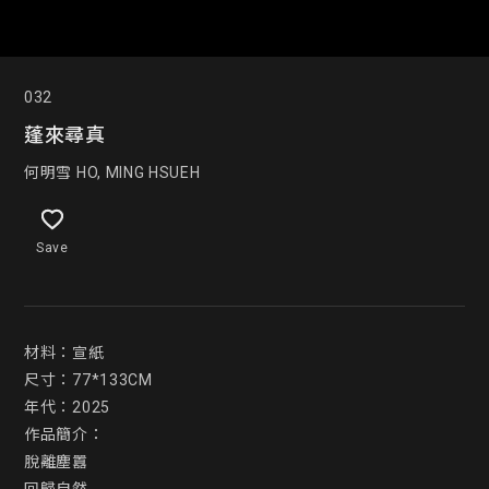
032
蓬來尋真
何明雪 HO, MING HSUEH
Save
材料：宣紙

尺寸：77*133CM

年代：2025

作品簡介：

脫離塵囂
