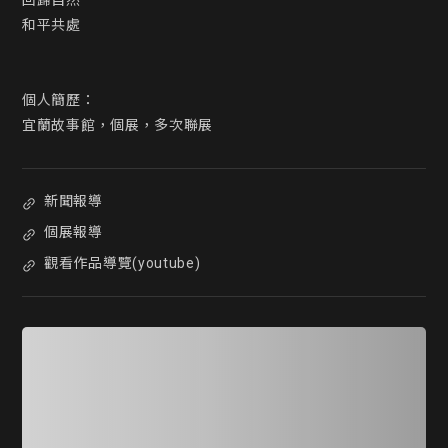
回歸自然

和平共處

個人簡歷：

宜蘭故事館，個展，多次聯展
新聞報導
個展報導
觀看作品導覽(youtube)