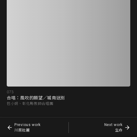
073
03
合唱：風吹的願望／城南送別
川
包小娟、彰化縣教師合唱團
何明
Previous work
Next work
川原壯麗
生命