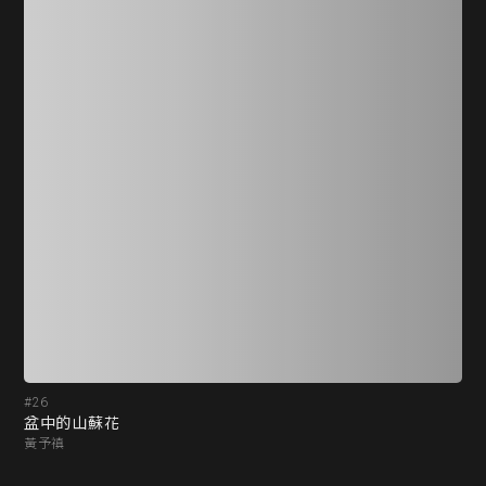
#26
#2
盆中的山蘇花
迷
黃予禛
孫