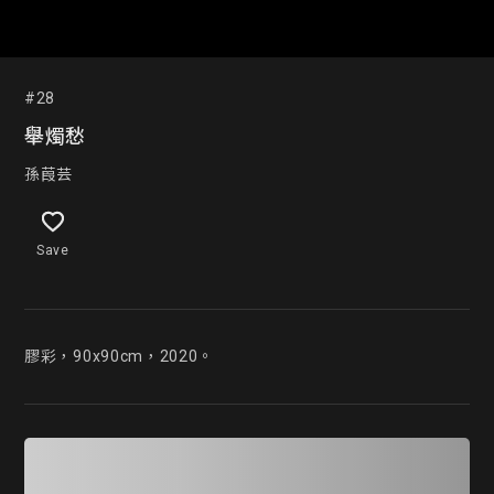
#28
舉燭愁
孫葭芸
Save
膠彩，90x90cm，2020。