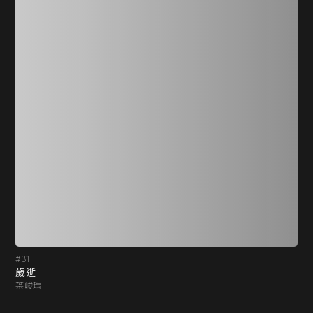
#31
#3
歲逝
Mon
葉峻瑀
葉