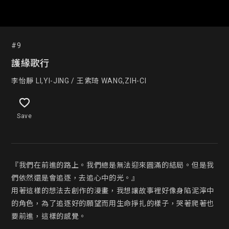
#9
護緣歌行
李怡靜 LI,YI-JING / 王紫琦 WANG,ZIH-CI
Save
『我們在前進的路上。我們總是無法迎來圓滿的結局。但是我
們依然還是會追逐，去追心中的光。』

用著這樣的想法去創作的漫畫，我想讓故事裡好像身陷泥濘中
的角色，為了追逐好的願望而用生命掙扎的樣子，哭著爬著也
要前進，這樣的感覺。