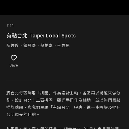
#11
有點台北 Taipei Local Spots
陳佐珍、鐘晨菱、蘇柏嘉、王竣民
Save
將台北每區利用「拼圖」作為設計主軸，各區再以街道來做分
割，設計台北十二區拼圖，觀光手冊作為輔助；並以熱門景點
插旗點綴，與我們主題「有點台北」呼應，進一步暸解及提升
台北觀光的目的。
