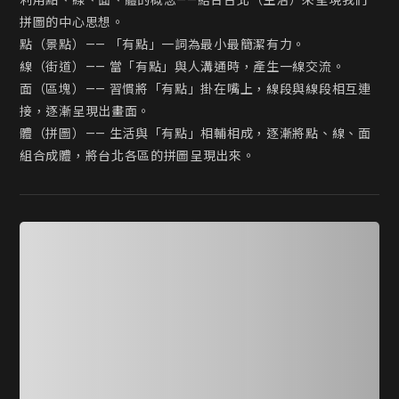
利用點、線、面、體的概念——結合台北（生活）來呈現我們
拼圖的中心思想。 

點（景點）—— 「有點」一詞為最小最簡潔有力。 

線（街道）—— 當「有點」與人溝通時，產生一線交流。 

面（區塊）—— 習慣將「有點」掛在嘴上，線段與線段相互連
接，逐漸呈現出畫面。

體（拼圖）—— 生活與「有點」相輔相成，逐漸將點、線、面
組合成體，將台北各區的拼圖呈現出來。