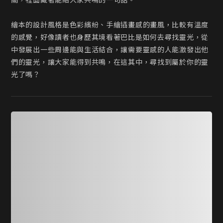
關，裡面藏著能給大家共鳴的一句話。

繪本的設計風格是色彩繽紛、手繪插畫感的畫風，比較有溫度
的感覺，好像讀者也身歷其境看著巴比是如何去尋找靈光，從
中發展出一些周邊能與生活結合，讓需要靈感的人能激發出他
們的靈光，讓大家能得到共鳴，在這其中，尋找到屬於你的靈
光了嗎？