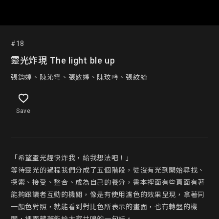
#18
靈光炸現 The light ble up
張鈞婷、陳沁雩、張㛄婷、陳玟吟、張紋綺
Save
「希望靈光趕快炸我，給我想法吧！」

等待靈光的過程我們分成了五個階段，從沒有光到開始尋找、
探索、接受、整合、成為自己的養分，書本裡面有些頁面有著
能夠跟讀者互動的機關，像是有使用濾色的效果呈現，拿著同
一顏色對照，就能看到對比色所表示的畫面，也有轉盤的機