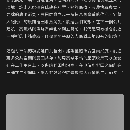
新及觀光人潮，促進經濟，但相對大城市較低的地價及宜人的
環境，許多人選擇在此建造別墅、經營民宿，買農地蓋農舍，
連綿的農地消失，農田間矗立起一棟棟高級豪華的住宅，宜蘭
人記憶中的廣闊稻田漸漸消失。於是我們試想，在下一個公共
建設－高鐵站與鐵路高架化來到宜蘭前，我們是否有機會創造
一種新的車站體驗，修復蘭陽平原的人民對土地原有的記憶。

通過將車站的功能延伸到稻田，建築量體符合宜蘭尺度，創造
更多公共空間與農田共存，利用高架車站的屋頂收集雨水並儲
存在工作平台上，以供應稻田和溫室，在車站和稻田之間創造