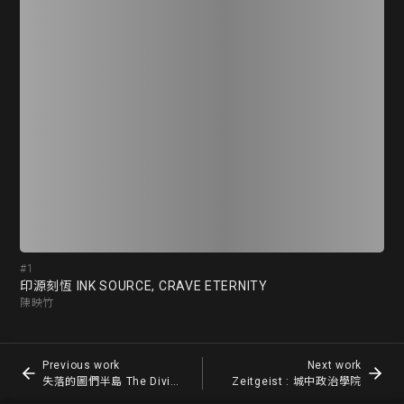
#1
#2
印源刻恆 INK SOURCE, CRAVE ETERNITY
失落
陳映竹
何
Previous work
Next work
失落的圖們半島 The Divided Peninsula of Tuman
Zeitgeist : 城中政治學院