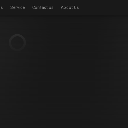
ns
Service
Contact us
About Us
Realistic exhibition room
Virtual Exhibition Room
Exhibition page