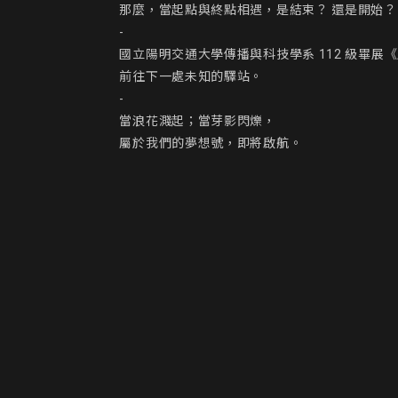
那麼，當起點與終點相遇，是結束？ 還是開始？

-

國立陽明交通大學傳播與科技學系 112 級畢展
前往下一處未知的驛站。

-

當浪花濺起；當芽影閃爍，

屬於我們的夢想號，即將啟航。