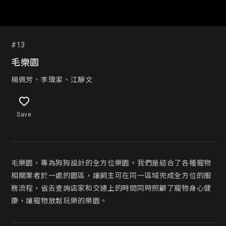
#13
毛樂園
楊佩芳、李瑋潔、江靜文
Save
毛樂園，專為狗狗設計的全方位樂園。我們是結合了各種寵物
相關業者於一處的園區，讓飼主可在同一區域完成全方位的服
務流程，省去查詢店家和交通上的時間同時照顧了寵物身心健
康，讓寵物放鬆玩樂的樂園。