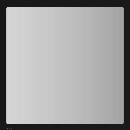
#11
#1