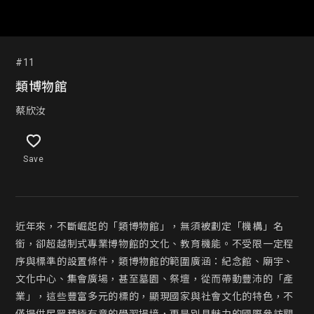
#11
類博物館
蔡欣汝
Save
近年來，不斷崛起的「類博物館」，無須被劃定「機構」名
銜，卻超越制式專業博物館的文化、教育機能。不受限一定程
序與標準的設置條件，類博物館的範圍廣涵：紀念館、廟宇、
文化中心、集會廣場，甚至墓園、祭壇，從而帶動豐沛的「產
業」，這些豐富多元的標的，顯現國家與社會文化的特色，不