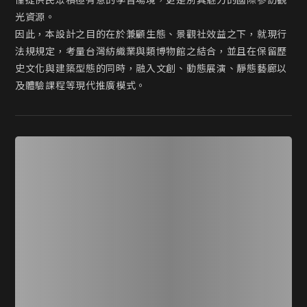
僅提供民眾積極有意的學習場境，更是別具魅力的國際參訪觀
光資源。

因此，本設計之目的在於兼顧生態、景觀社效益之下，就現行
法規規定，考量台灣紡織業與類博物館之結合，並且在保留歷
史文化與建築型態的同時，融入文創、動態展演、靜態藝廊以
及體驗課程等現代推廣模式。