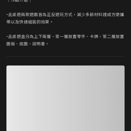
｜作品介紹｜

•此桌遊兩款遊戲皆為正反遊玩方式，減少多餘材料達成方便攜
帶以及快速組裝的效果。

•此桌遊盒分為上下兩層，第一層放置零件、卡牌，第二層放置
圖板、底圖、說明書。