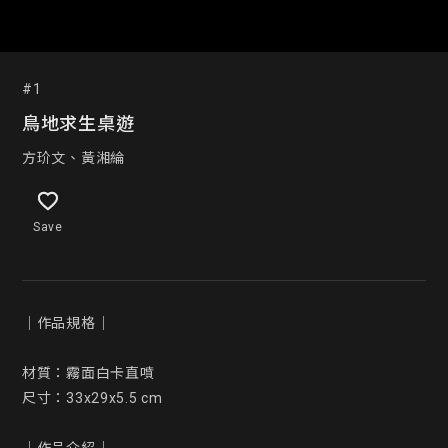
#1
鳥地求生桌遊
方玠文、黃湘綸
Save
｜作品規格｜

材質：霧面白卡直噴

尺寸：33x29x5.5 cm
