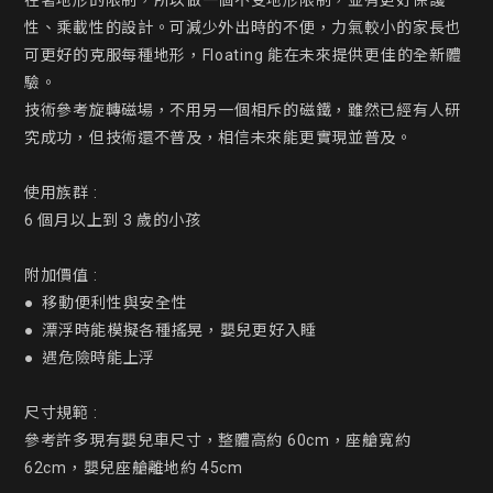
在著地形的限制，所以做一個不受地形限制，並有更好保護
性、乘載性的設計。可減少外出時的不便，力氣較小的家長也
可更好的克服每種地形，Floating 能在未來提供更佳的全新體
驗。

技術參考旋轉磁場，不用另一個相斥的磁鐵，雖然已經有人研
究成功，但技術還不普及，相信未來能更實現並普及。

使用族群 :

6 個月以上到 3 歲的小孩

附加價值 :

●  移動便利性與安全性

●  漂浮時能模擬各種搖晃，嬰兒更好入睡

●  遇危險時能上浮

尺寸規範 :

參考許多現有嬰兒車尺寸，整體高約 60cm，座艙寬約 
62cm，嬰兒座艙離地約 45cm