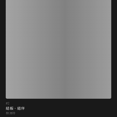
#2
#3
結板．結伴
明
林沛玲
游