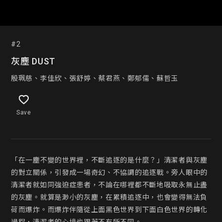
#2
灰塵 DUST
殷珮慈、李佳欣、張舒婷、蔡君燕、鄭郁儒、蘇哲玉
Save
「在一塵不變的世界裡，不斷追逐的是什麼？」清潔者與灰塵
的對立關係，引發成一場奇幻、不協調的追逐戰。旁人眼中的
清潔者就如同強迫症患者，不論在哪裡都不斷地吸取永無止盡
的灰塵。就算是渺小的灰塵，在累積追逐中，也會變得無法負
荷而爆炸。而爆炸伴隨從上面黑色世界到下面白色世界的轉化