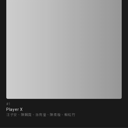
#1
#3
Player X
翩翩
汪子安、陳姵霓、孫育瀅、陳柔璇、賴虹竹
張