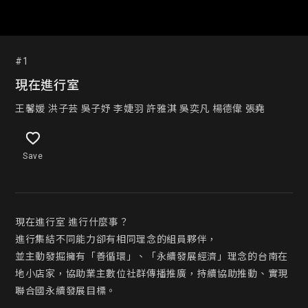
#1
現在進行室
王馨媛 洪子芸 吳子妤 李婕羽 許雅淇 吳奕凡 楊德偉 張堯
Save
現在進行室 進行什麼事？

進行集結不同能力卻有相同理念的組員夥伴， 

並主動發掘擁有「善循環」、「永續發展經濟」理念的台南在
地小店家，協助業主數位社群傳播推廣，持續協助推動、實現
聯合國永續發展目標。
