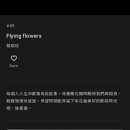
#49
Flying flowers
蔡郁玟
Save
每個人人生中都會有段故事，待春暖花開時期待我們再相見，
輕輕慢慢地綻放，希望時間能停留下來在最美好的那段時光
裡，致蔓蔓。