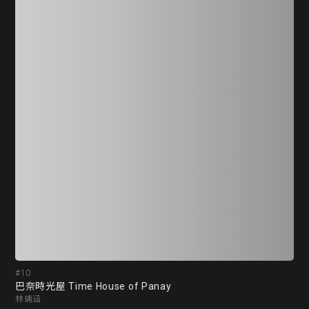
#10
#1
巴奈時光屋 Time House of Panay
My
林瑀涵
陳