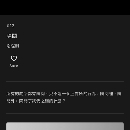
#12
隔間
謝程昍
Save
所有的廁所都有隔間。只不過一個上廁所的行為，隔間裡、隔
間外，隔開了我們之間的什麼？