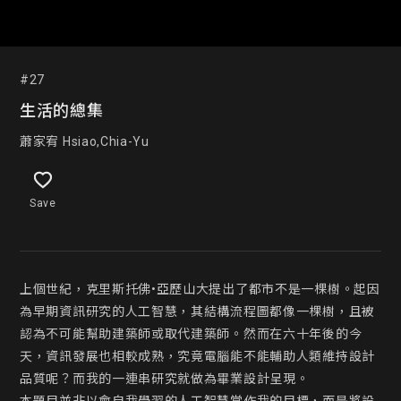
#27
生活的總集
蕭家宥 Hsiao,Chia-Yu
Save
上個世紀，克里斯托佛•亞歷山大提出了都市不是一棵樹。起因
為早期資訊研究的人工智慧，其結構流程圖都像一棵樹，且被
認為不可能幫助建築師或取代建築師。然而在六十年後的今
天，資訊發展也相較成熟，究竟電腦能不能輔助人類維持設計
品質呢？而我的一連串研究就做為畢業設計呈現。
