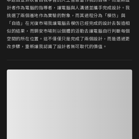
本題目並非以會自我學習的人工智慧當作我的目標，而是將設
計者作為電腦的指導者，讓電腦與人溝通並攜手完成設計。我
挑選了兩個基地作為實驗的對象，而其過程分為「模仿」與
「自造」在光復市場我讓電腦去模仿已經完成的設計去製造相
似的結果，而錦安市場則以個體的活動去讓電腦自行判斷每個
空間的所在位置。這不僅僅只是完成了兩個設計，而是透過更
改步驟，重新讓我認識了設計者無可取代的價值。