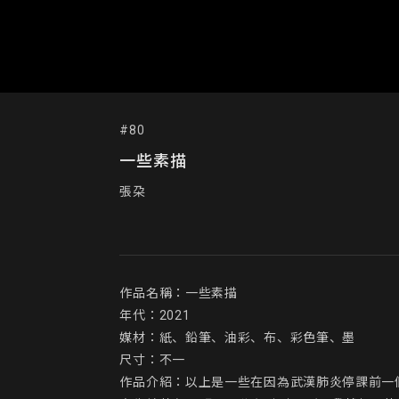
#80
一些素描
張朶
作品名稱：一些素描

年代：2021

媒材：紙、鉛筆、油彩、布、彩色筆、墨

尺寸：不一

作品介紹：以上是一些在因為武漢肺炎停課前一