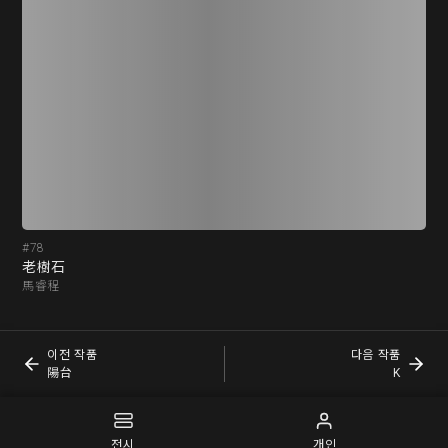
#78
#7
老樹石
陽
馬睿程
張
이전 작품
다음 작품
陽台
K
전시
개인