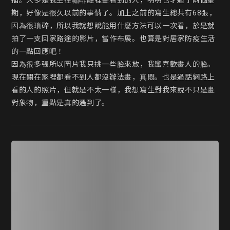
描。大多是我坐在咖啡廳裡畫看到的人，明明也才過了兩個星
期，好像是很久以前的事情了。加上之前的寫生總共有68張，
因為很瑣碎，所以我就想說能用什麼方法可以一次看，於是就
拍了一支回家路途的影片，當作布展。也算是對居家防疫生活
的一點回應吧！

因為很多張所以圖片我只挑一些臉來放，我蠻喜歡畫人的臉。
現在關在家裡都看不到人都沒辦法畫，真悶。也是過話網路上
看的人的照片，但就是不太一樣，我想寫生對我來說不只是畫
對象物，重點是真的遇到了。