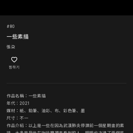
#80
一些素描
張朶
찜하기
作品名稱：一些素描

年代：2021

媒材：紙、鉛筆、油彩、布、彩色筆、墨

尺寸：不一

作品介紹：以上是一些在因為武漢肺炎停課前一個星期畫的素