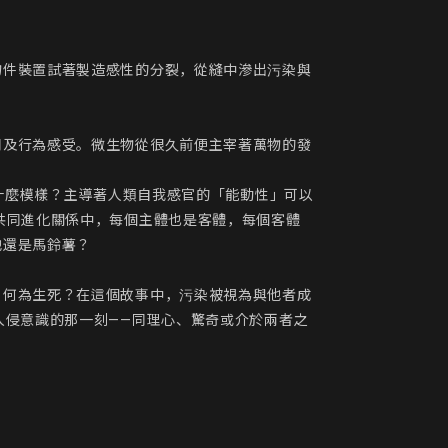
物件裝置試著製造感性的分裂，從縫中滲出污染與
同及行為感受。微生物從很久前便主宰著萬物的發
成什麼模樣？主導著人類自我感官的「能動性」可以
共同進化關係中，每個主體也是客體，每個客體
還是馬鈴薯？

？何為生死？在這個故事中，污染被視為與他者成
入侵意識的那一刻——同理心、驚奇或介於兩者之