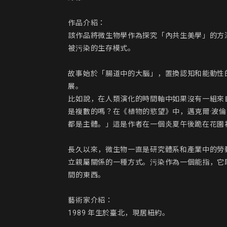
作品介紹：

該作品將微生物學作為探究「內共生美學」的方
被污染的生存模式。

故事始於「腸道中的大腦」，置換認知和能動性
展。

比如說，在人類演化的時間軸中如果沒有一組來自
是複數的嗎？在《植物的慾望》中，邁克爾·波
都是主體。」這是作者在一個炎夏午後跪在花園
長久以來，微生物一直是研究體系和產業中的勞
立親屬關係的一種方式。污染作為一個能指，它
間的東西。

藝術家介紹：

1989 年生於臺北，現居紐約。
