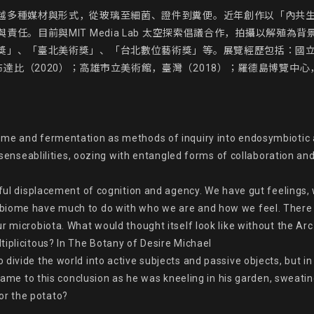
越多種媒材與形式，從玻璃至細菌、證件到糞便。近年創作以「內共
任。目前與MIT Media Lab 太空探索倡議合作，拍攝以解殖
」、「臺北美術獎」、「台北數位藝術獎」等。展覽經歷包括：國立臺灣
T15，阿布達比（2020）；高雄市立美術館，臺灣（2018）；羅德島博覽


ome and fermentation as methods of inquiry into endosymbiotic 
n senseablilities, oozing with entangled forms of collaboration an
rful displacement of cognition and agency. We have gut feelings, 
biome have much to do with who we are and how we feel. There is
r microbiota. What would thought itself look like without the Arc 
iplicitous? In The Botany of Desire Michael

divide the world into active subjects and passive objects, but in 
 came to this conclusion as he was kneeling in his garden, sweatin
r the potato?
