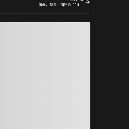
菌母，黃湯－菌制約 004 Scoby skin, yellow soup – Containmination 004