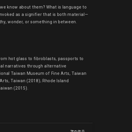
o we know about them? What is language to 
nvoked as a signifier that is both material—
y, wonder, or something in between.

om hot glass to fibroblasts, passports to 
al narratives through alternative 
tional Taiwan Museum of Fine Arts, Taiwan 
rts, Taiwan (2018); Rhode Island 
Taiwan (2015).

次の作品