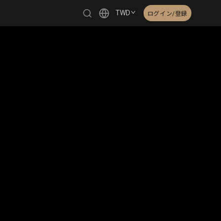
TWD
ログイン/登録
繁體中文
English
日本語
한국어
Čeština