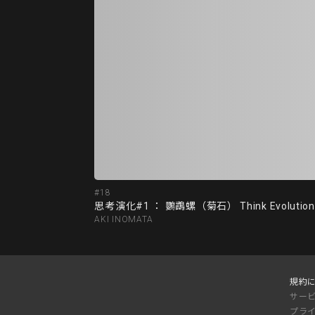
#18
思考演化#1 ： 鸚鵡螺（菊石） Think Evolution #1 
AKI INOMATA
規約
サー
プラ