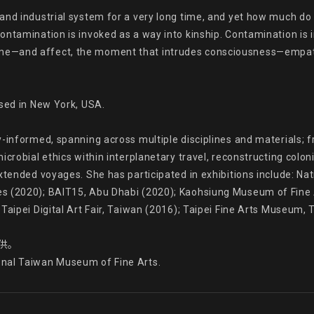
 and industrial system for a very long time, and yet how much d
ntamination is invoked as a way into kinship. Contamination is i
me—and affect, the moment that intrudes consciousness—empath
sed in New York, USA.

-informed, spanning across multiple disciplines and materials; fr
crobial ethics within interplanetary travel, reconstructing coloni
extended voyages. She has participated in exhibitions include: Na
s (2020); BAIT15, Abu Dhabi (2020); Kaohsiung Museum of Fine A
Taipei Digital Art Fair, Taiwan (2016); Taipei Fine Arts Museum, 
供。

onal Taiwan Museum of Fine Arts.