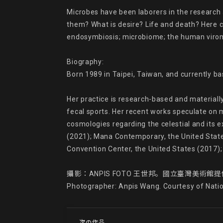
Microbes have been laborers in the research
them? What is desire? Life and death? Here co
endosymbiosis; microbiome; the human viro
Biography:

Born 1989 in Taipei, Taiwan, and currently ba
Her practice is research-based and materially
fecal sports. Her recent works speculate on mi
cosmologies regarding the celestial and its 
(2021); Mana Contemporary, the United State
Convention Center, the United States (2017); 
攝影：ANPIS FOTO 王世邦。國立臺灣美術館提
Photographer: Anpis Wang. Courtesy of Nati
次の作品