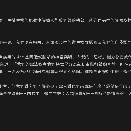
法，由微生物的能動性解構人對於個體的執著。系列作品中的錄像及
的來源。我們現在明白，人類腸道中的微生物群影響著我們的自我認
病毒的 Arc 基因造就腦部的神經突觸，人們的「思考」能力會變
倫寫道：「我們的語法教會我們將世界分為主動主體和被動客體，但在
裡，汗流浹背地照料著馬鈴薯時得到的結論。誰是真正被馴化的？是他
動者，但我們對它們了解多少？語言對他們來說是什麼？慾望是什麼
既是物質的——內共生；微生物群；人類病毒組——同時也是情感的，