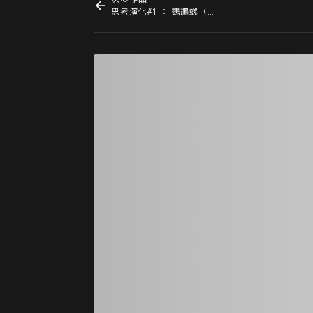
思考演化#1 ： 鸚鵡螺（菊石） Think Evolution #1 : Kikuishi (Ammonite)