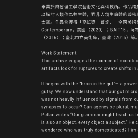
畢業於麻省理工學院藝術文化與科技所。作品跨
以探討人類作為共生體，對非人類生命體的義務與責
太空。作品曾獲得「高雄獎」首獎、「全國美術獎
Contemporary，美國（2020）；BAI
（2016）；臺北市立美術館，臺灣（2015）等。
Work Statement:

This archive engages the science of microbi
artifacts look for ruptures to create shifts i
It begins with the “brain in the gut”— a powe
gutsy. We now understand that our gut micro
was not heavily influenced by signals from ou
synapses to occur? Can agency be plural, mult
Pollan writes “Our grammar might teach us to 
is also an object, every object a subject.” He
wondered who was truly domesticated? Him o