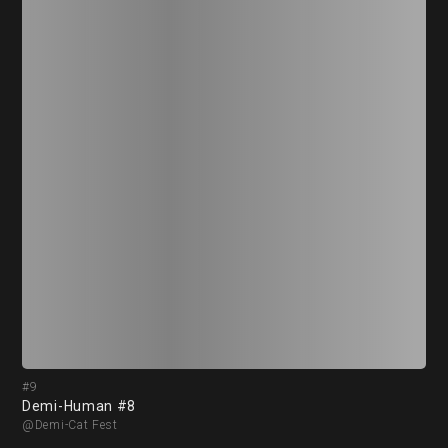
#9
#1
Demi-Human #8
De
@Demi-Cat Fest
@De