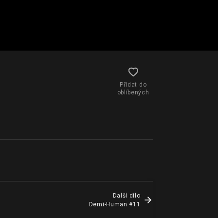
Přidat do
oblíbených
Další dílo
Demi-Human #11