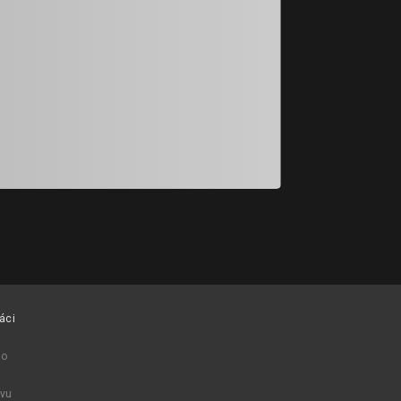
#10
Demi-Human #9
@Demi-Cat Fest
áci
ro
avu