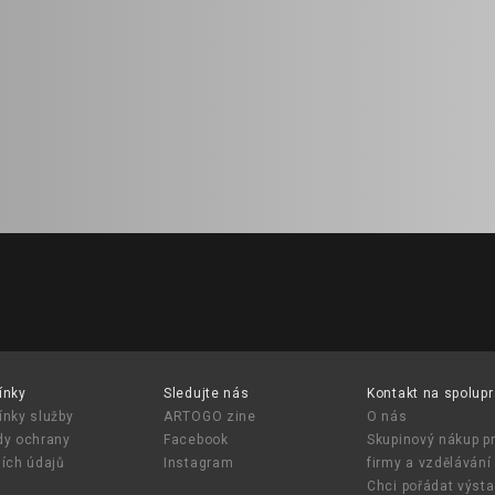
ínky
Sledujte nás
Kontakt na spolupr
nky služby
ARTOGO zine
O nás
y ochrany
Facebook
Skupinový nákup p
ích údajů
Instagram
firmy a vzdělávání
Chci pořádat výst