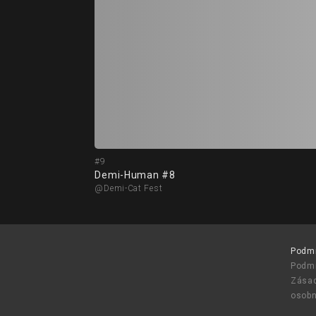
#9
Demi-Human #8
@Demi-Cat Fest
Podm
Podmí
Zásad
osobn