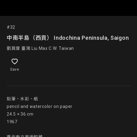
#32
中南半島（西貢） Indochina Peninsula, Saigon
劉其偉 臺灣 Liu Max C.W. Taiwan
Save
鉛筆、水彩、紙

pencil and watercolor on paper

24.5 × 36 cm

1967
