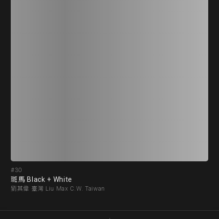
#30
#3
斑馬 Black + White
中南
劉其偉 臺灣 Liu Max C.W. Taiwan
劉其