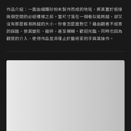
作品介紹：一面由細鐵砂粉末製作而成的地毯，將其置於銜接
兩個空間的必經樓梯之前。當尺寸落在一個看似能跨越，卻又
沒有那麼輕易跨越的大小，你會怎麼面對它？藉由觀者不經意
的踩踏，使其變形、破碎，甚至模糊。歡迎光臨，同時也因為
觀眾的介入，使得作品並非僅止於藝術家的手與其操作。