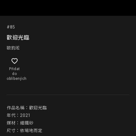
#85
歡迎光臨
歐鈞淞
Přidat
do
oblíbených
作品名稱：歡迎光臨

年代：2021

媒材：細鐵砂

尺寸：依場地而定
