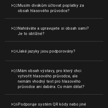
Musím divákům účtovat poplatky za
Q2
obsah hlasového průvodce?
Nahráváte a upravujete si obsah sami?
Q3
Je to obtížné?
Jaké jazyky jsou podporovány?
Q4
Mám obsah výstavy, pro který chci
Q5
vytvořit hlasového průvodce, ale
nemám vhodný text pro hlasového
průvodce ani dabéra. Co mám dělat?
Podporuje systém QR kódy nebo jiné
Q6