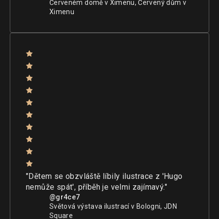
Červeném domě v Ximenu, Červený dům v
Ximenu
"Dětem se obzvláště líbily ilustrace z 'Hugo
nemůže spát', příběh je velmi zajímavý."
@gr4ce7
Světová výstava ilustrací v Bologni, JDN
Square