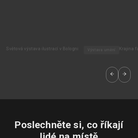
Světová výstava ilustrací v Bologni
Krajina 
Výstava umění
Poslechněte si, co říkají
lidé na místě